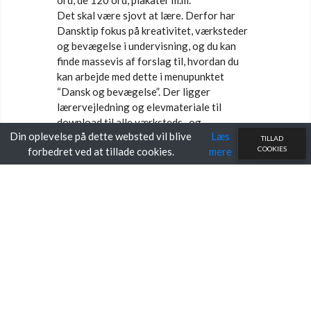
Det skal være sjovt at lære. Derfor har
Dansktip fokus på kreativitet, værksteder
og bevægelse i undervisning, og du kan
finde massevis af forslag til, hvordan du
kan arbejde med dette i menupunktet
“Dansk og bevægelse”. Der ligger
lærervejledning og elevmateriale til
download til alle værksteds- og
Din oplevelse på dette websted vil blive
Læs
bevægelsesaktiviteter.
TILLAD
COOKIES
forbedret ved at tillade cookies.
mere
Oktober 2019: Faglige forløb og elevark
til mellemtrinnet er nu online. Her kan du
printe grammatikopgaver, skriveopgaver,
månedsopgaver m.m.
September 2025: Faglige forløb og
elevark til udskolingen er nu online. Her
kan du printe materiale til skriftlig
fremstilling, retskrivning, forfatterskaber,
litterære perioder, tematiske forløb m.m.