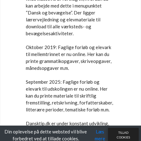
kan arbejde med dette i menupunktet
“Dansk og bevægelse”. Der ligger
lærervejledning og elevmateriale til
download til alle værksteds- og
bevægelsesaktiviteter.
Oktober 2019: Faglige forløb og elevark
til mellemtrinnet er nu online. Her kan du
printe grammatikopgaver, skriveopgaver,
månedsopgaver m.m.
September 2025: Faglige forløb og
elevark til udskolingen er nu online. Her
kan du printe materiale til skriftlig
fremstilling, retskrivning, forfatterskaber,
litterære perioder, tematiske forløb m.m.
Dansktip.dk er under konstant udvikling,
og vi tilføjer løbende nyt materiale, nye
Din oplevelse på dette websted vil blive
Læs
TILLAD
elevark og nye forløb.
COOKIES
forbedret ved at tillade cookies.
mere