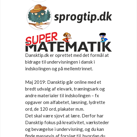
Dansktip.dk er oprettet med det formål at
bidrage til undervisningen i dansk i
indskolingen og på mellemtrinnet.
Maj 2019: Dansktip går online med et
bredt udvalg af elevark, træningsark og
andre materialer til indskolingen – fx
opgaver om alfabetet, læsning, lydrette
ord, de 120 ord, plakater m.m.
Det skal være sjovt at lære. Derfor har
Dansktip fokus på kreativitet, værksteder
og bevægelse i undervisning, og du kan
finde massevis af forslag til, hvordan du