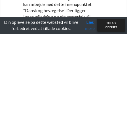
kan arbejde med dette i menupunktet
“Dansk og bevægelse”. Der ligger
lærervejledning og elevmateriale til
Din oplevelse på dette websted vil blive
Læs
download til alle værksteds- og
TILLAD
COOKIES
forbedret ved at tillade cookies.
mere
bevægelsesaktiviteter.
Oktober 2019: Faglige forløb og elevark
til mellemtrinnet er nu online. Her kan du
printe grammatikopgaver, skriveopgaver,
månedsopgaver m.m.
September 2025: Faglige forløb og
elevark til udskolingen er nu online. Her
kan du printe materiale til skriftlig
fremstilling, retskrivning, forfatterskaber,
litterære perioder, tematiske forløb m.m.
Dansktip.dk er under konstant udvikling,
og vi tilføjer løbende nyt materiale, nye
elevark og nye forløb.