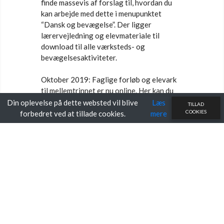
finde massevis af forslag til, hvordan du
kan arbejde med dette i menupunktet
“Dansk og bevægelse”. Der ligger
lærervejledning og elevmateriale til
download til alle værksteds- og
bevægelsesaktiviteter.
Oktober 2019: Faglige forløb og elevark
til mellemtrinnet er nu online. Her kan du
printe grammatikopgaver, skriveopgaver,
Din oplevelse på dette websted vil blive
Læs
TILLAD
månedsopgaver m.m.
COOKIES
forbedret ved at tillade cookies.
mere
September 2025: Faglige forløb og
elevark til udskolingen er nu online. Her
kan du printe materiale til skriftlig
fremstilling, retskrivning, forfatterskaber,
litterære perioder, tematiske forløb m.m.
Dansktip.dk er under konstant udvikling,
og vi tilføjer løbende nyt materiale, nye
elevark og nye forløb.